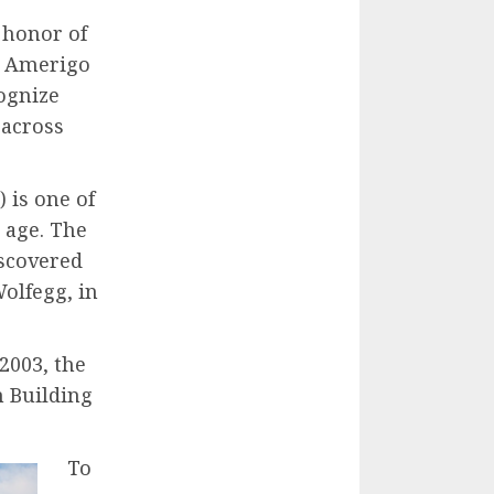
 honor of
r Amerigo
cognize
 across
 is one of
 age. The
iscovered
Wolfegg, in
2003, the
n Building
To