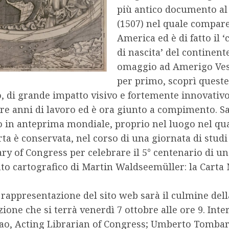
più antico documento a
(1507) nel quale compar
America ed è di fatto il ‘
di nascita’ del continent
omaggio ad Amerigo Ves
per primo, scoprì queste
o, di grande impatto visivo e fortemente innovativo
tre anni di lavoro ed è ora giunto a compimento. S
 in anteprima mondiale, proprio nel luogo nel qua
ta è conservata, nel corso di una giornata di stu
ary of Congress per celebrare il 5° centenario di un
 cartografico di Martin Waldseemüller: la Carta 
 rappresentazione del sito web sarà il culmine dell
ione che si terrà venerdì 7 ottobre alle ore 9. Int
Mao, Acting Librarian of Congress; Umberto Tombar