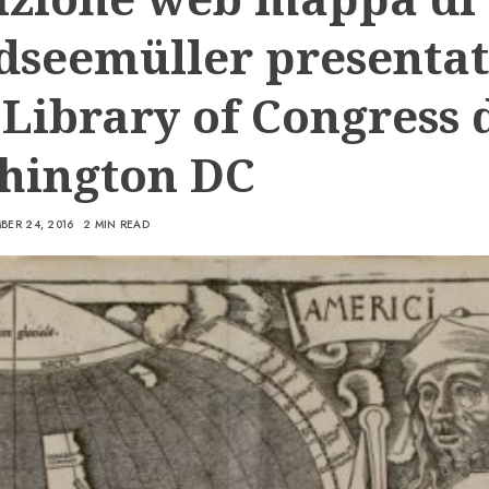
dseemüller presenta
 Library of Congress 
hington DC
BER 24, 2016
2 MIN READ