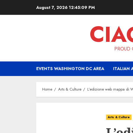
Skip
August 7, 2026
12:45:10 PM
to
content
CIA
PROUD O
EVENTS WASHINGTON DC AREA
ITALIAN 
Home
Arts & Culture
L’edizione web mappa di Wa
Arts & Culture
L’e