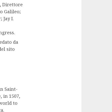
, Direttore
o Galileo;
 Jay I.
ngress.
redato da
el sito
n Saint-
, in 1507,
world to
a.