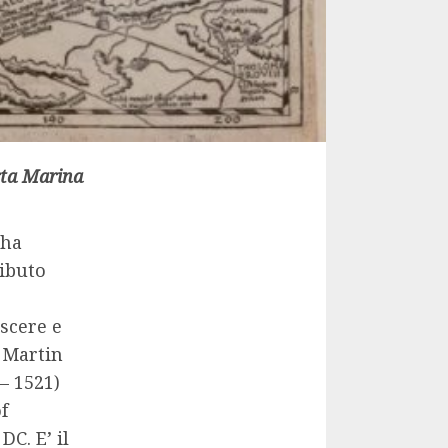
arta Marina
’ha
ributo
oscere e
o
Martin
– 1521)
f
C. E’ il