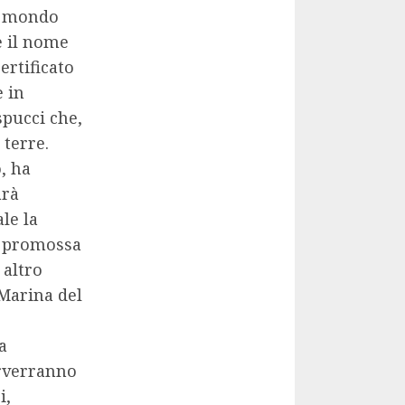
l mondo
e il nome
certificato
e in
pucci che,
 terre.
, ha
arà
le la
di promossa
 altro
Marina del
a
erverranno
i,