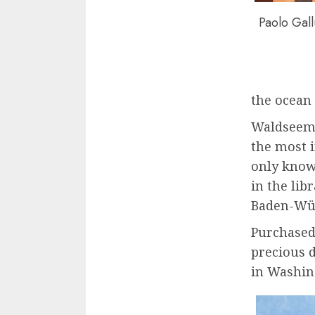
Paolo Gall
the ocean
Waldseemül
the most 
only known
in the lib
Baden-Wür
Purchased 
precious 
in Washin