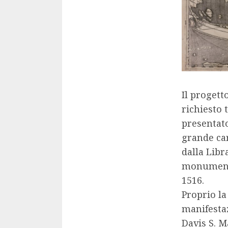
Il progett
richiesto 
presentato
grande car
dalla Libr
monumento
1516.
Proprio la
manifestaz
Davis S. 