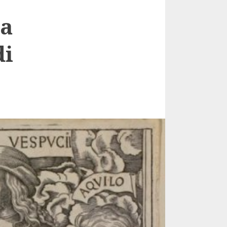
ta
di