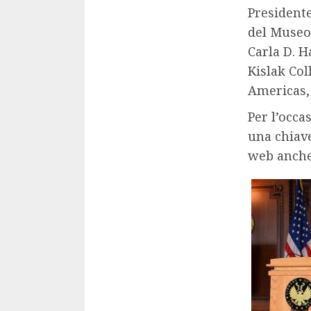
Presidente
del Museo 
Carla D. H
Kislak Col
Americas,
Per l’occa
una chiave
web anche 