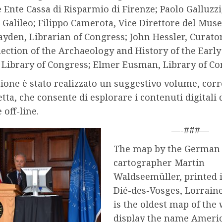
 Ente Cassa di Risparmio di Firenze; Paolo Galluzzi
Galileo; Filippo Camerota, Vice Direttore del Muse
ayden, Librarian of Congress; John Hessler, Curator;
lection of the Archaeology and History of the Early
 Library of Congress; Elmer Eusman, Library of Co
sione è stato realizzato un suggestivo volume, cor
tta, che consente di esplorare i contenuti digitali d
off-line.
—-###—
The map by the German
cartographer Martin
Waldseemüller, printed i
Dié-des-Vosges, Lorraine
is the oldest map of the 
display the name Americ