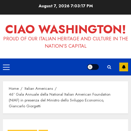
Skip
August 7, 2026
7:03:18 PM
to
content
CIAO WASHINGTON!
PROUD OF OUR ITALIAN HERITAGE AND CULTURE IN THE
NATION'S CAPITAL
Primary
Menu
Home
Italian Americans
46º Gala Annuale della National Italian American Foundation
(NIAF) in presenza del Ministro dello Sviluppo Economico,
Giancarlo Giorgetti