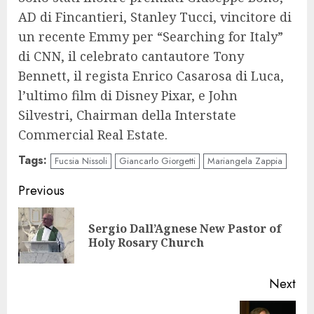
AD di Fincantieri, Stanley Tucci, vincitore di
un recente Emmy per “Searching for Italy”
di CNN, il celebrato cantautore Tony
Bennett, il regista Enrico Casarosa di Luca,
l’ultimo film di Disney Pixar, e John
Silvestri, Chairman della Interstate
Commercial Real Estate.
Tags:
Fucsia Nissoli
Giancarlo Giorgetti
Mariangela Zappia
Continue
Previous
Reading
Sergio Dall’Agnese New Pastor of
Pre
Holy Rosary Church
pos
Next