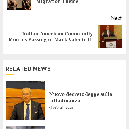
Migration Theme
pos
Next
Italian-American Community
Next
Mourns Passing of Mark Valente III
post:
RELATED NEWS
Nuovo decreto-legge sulla
cittadinanza
MAY 21, 2025